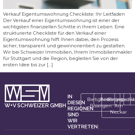
Verkauf Eigentumswohnung Checkliste: Ihr Leitfaden
Der Verkauf einer Eigentumswohnung ist einer der
wichtigsten finanziellen Schritte in Ihrem Leben. Eine
strukturierte Checkliste für den Verkauf einer
Eigentumswohnung hilft Ihnen dabei, den Prozess
sicher, transparent und gewinnorientiert zu gestalten.
Wir bei Schweizer Immobilien, Ihrem Immobilienmakler
für Stuttgart und die Region, begleiten Sie von der
ersten Idee bis zur […]
IN
Bietigheim-
Böblingen
Esslingen
Ludwi
St
DIESEN
W+V SCHWEIZER GMBH
Bissingen
Am
REGIONEN
Neckar
SIND
WIR
VERTRETEN: