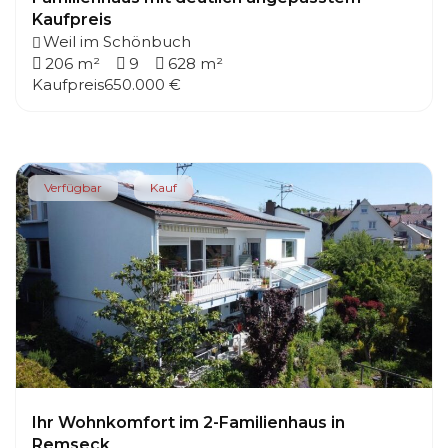
Kaufpreis
Weil im Schönbuch
206 m²
9
628 m²
Kaufpreis
650.000 €
Verfügbar
Kauf
Ihr Wohnkomfort im 2-Familienhaus in
Remseck