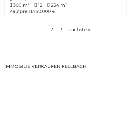
300 m²
12
254 m²
Kaufpreis
1.750.000 €
2
3
nächste »
1
IMMOBILIE VERKAUFEN FELLBACH
Warum Fellbach ein starker
Markt für Verkäufer ist
Fellbach hat sich in den
vergangenen Jahren zu
einem gefragten
Wohnstandort
entwickelt. Die direkte
Nähe zu Stuttgart, eine
hervorragende