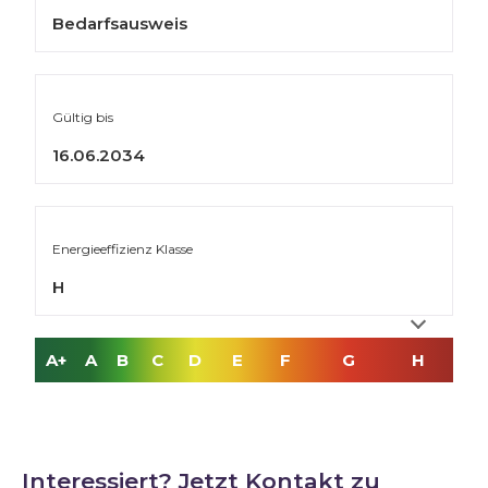
Bedarfsausweis
Gültig bis
16.06.2034
Energieeffizienz Klasse
H
A+
A
B
C
D
E
F
G
H
Interessiert? Jetzt Kontakt zu