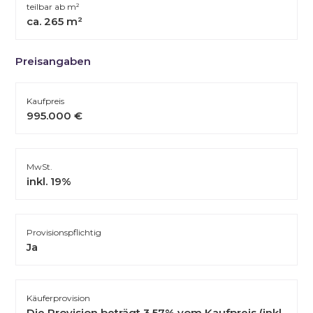
teilbar ab m²
ca. 265 m²
Preisangaben
Kaufpreis
995.000 €
MwSt.
inkl. 19%
Provisionspflichtig
Ja
Käuferprovision
Die Provision beträgt 3,57% vom Kaufpreis
(inkl.