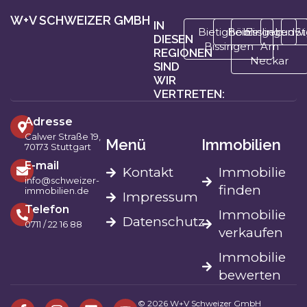
W+V SCHWEIZER GMBH
IN
Bietigheim-
Böblingen
Esslingen
Ludwi
St
DIESEN
Bissingen
Am
REGIONEN
Neckar
SIND
WIR
VERTRETEN:
Adresse
Calwer Straße 19,
Menü
Immobilien
70173 Stuttgart
E-mail
Kontakt
Immobilie
info@schweizer-
finden
immobilien.de
Impressum
Telefon
Immobilie
Datenschutz
0711 / 22 16 88
verkaufen
Immobilie
bewerten
© 2026 W+V Schweizer GmbH