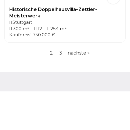
Historische Doppelhausvilla–Zettler-
Meisterwerk
Stuttgart
300 m²
12
254 m²
Kaufpreis
1.750.000 €
2
3
nächste »
1