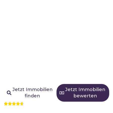
Schweizer Immobilien
Immobilien-makler
Esslingen
Erfahrung, Vertrauen und regionale
Kompetenz
Jetzt Immobilien
Jetzt Immobilien
finden
bewerten
500+ Immobilien vermittelt